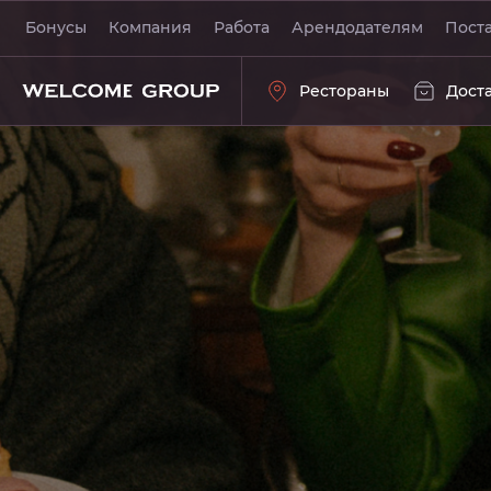
НИИ Рассказов
Бонусы
Компания
Работа
Арендодателям
Пост
Рестораны
Дост