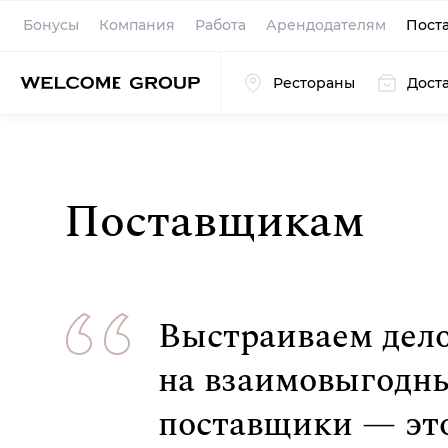
Бонусы
Компания
Работа
Арендодателям
Пост
Рестораны
Дост
Поставщикам
Выстраиваем дело
на взаимовыгодны
поставщики — эт