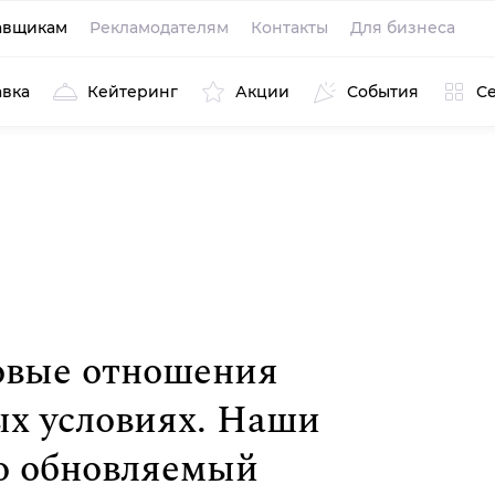
авщикам
Рекламодателям
Контакты
Для бизнеса
авка
Кейтеринг
Акции
События
С
вые отно­шения
х условиях. Наши
о обновляемый