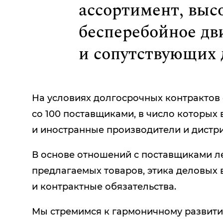
ассор­ти­мент, выс
беспе­ре­бой­ное д
и сопут­ствую­щих
На условиях долгосрочных контрактов
со 100 поставщиками, в число которых
и иностранные производители и дистр
В основе отношений с поставщиками ле
предлагаемых товаров, этика деловых
и контрактные обязательства.
Мы стремимся к гармоничному развитию