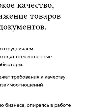
окое качество,
вижение това­ров
 документов.
 сотрудничаем
 входят отечественные
ибьюторы.
жат требования к качеству
 взаимоотношений
 бизнеса, опираясь в работе