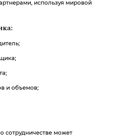
артнерами, используя мировой
ика:
итель;
щика;
та;
в и объемов;
о сотрудничестве может