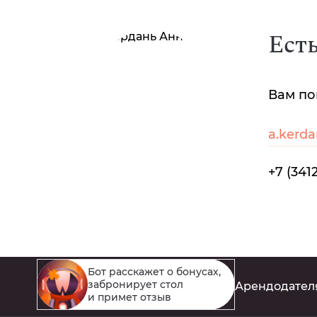
Ест
Вам по
a.kerd
+7 (341
Бот расскажет о бонусах,
забронирует стол
Бонусы
Компания
Работа
Арендодател
и примет отзыв