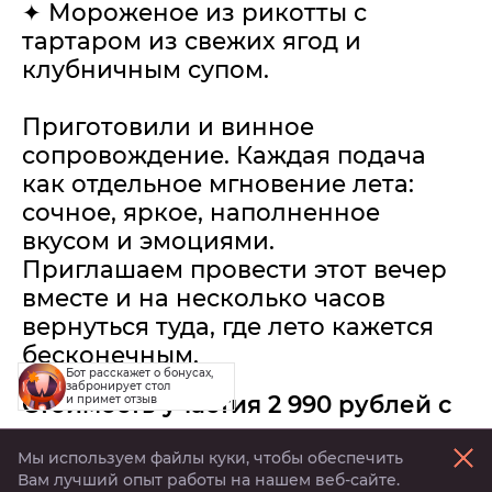
✦ Мороженое из рикотты с
тартаром из свежих ягод и
клубничным супом.
Приготовили и винное
сопровождение. Каждая подача
как отдельное мгновение лета:
сочное, яркое, наполненное
вкусом и эмоциями.
Приглашаем провести этот вечер
вместе и на несколько часов
вернуться туда, где лето кажется
бесконечным.
Бот расскажет о бонусах,
забронирует стол
Стоимость участия 2 990 рублей с
и примет отзыв
персоны.
25 июня в 19:00.
Мы используем файлы куки, чтобы обеспечить
Вам лучший опыт работы на нашем веб-сайте.