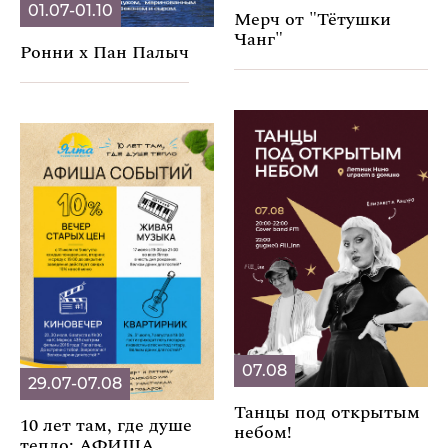
01.07-01.10
Мерч от "Тётушки
Чанг"
Ронни х Пан Палыч
07.08
29.07-07.08
Танцы под открытым
10 лет там, где душе
небом!
тепло: АФИША