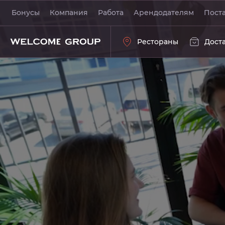
Луна и Черепаха
Бонусы
Компания
Работа
Арендодателям
Пост
Рестораны
Дост