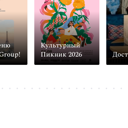
еню
Культурный
Group!
Пикник 2026
Дост