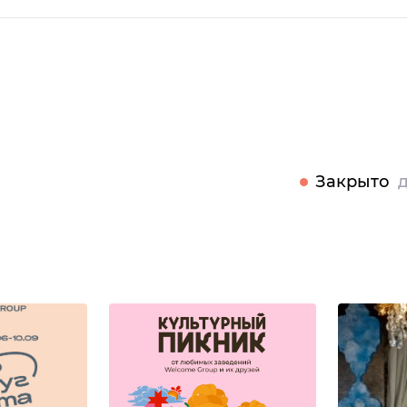
Закрыто
д