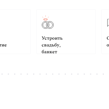
Устроить
тие
свадьбу,
банкет