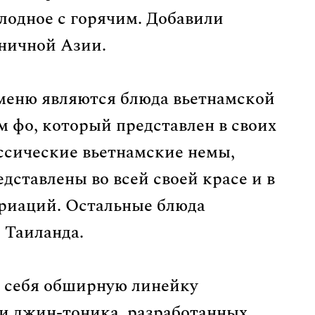
лодное с горячим. Добавили
дничной Азии.
меню являются блюда вьетнамской
ом фо, который представлен в своих
ссические вьетнамские немы,
ставлены во всей своей красе и в
риаций. Остальные блюда
 Таиланда.
 себя обширную линейку
и джин-тоника, разработанных