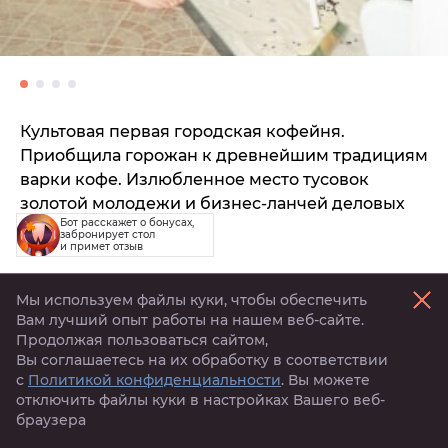
Культовая первая городская кофейня.
Приобщила горожан к древнейшим традициям
варки кофе. Излюбленное место тусовок
золотой молодежи и бизнес-ланчей деловых
Бот расскажет о бонусах,
клерков.
забронирует стол
и примет отзыв
Мы используем файлы куки, чтобы обеспечить
Вам лучший опыт работы на нашем веб-сайте.
Продолжая пользоваться сайтом,
Активируй
тигрокоины
Вы соглашаетесь на их обработку в соответствии
с
Политикой конфиденциальности
. Вы можете
отключить файлы куки в настройках Вашего веб-
браузера