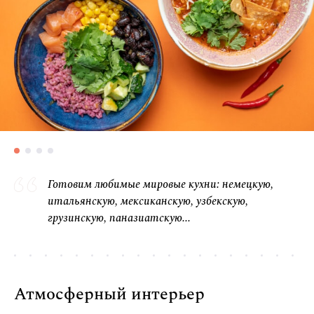
Готовим любимые миро­вые кухни: немецкую,
итальянскую, мекси­канскую, узбек­скую,
грузинскую, пана­зиатскую...
Атмосферный интерьер