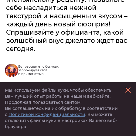
себе насладиться нежной
текстурой и насыщенным вкусом –
каждый день новый сюрприз!
Спрашивайте у официанта, какой
волшебный вкус джелато ждет вас
сегодня.
Бот расскажет о бонусах,
забронирует стол
и примет отзыв
Забронировать стол
Мы используем файлы куки, чтобы обеспечить
Вам лучший опыт работы на нашем веб-сайте.
Продолжая пользоваться сайтом,
Активируй
тигрокоины
Вы соглашаетесь на их обработку в соответствии
с
Политикой конфиденциальности
. Вы можете
Поделиться
отключить файлы куки в настройках Вашего веб-
браузера